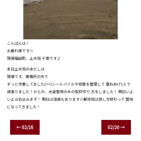
こんばんは！
お疲れ様です☆
現場福田町、土木班 千葉です♪
本日土木班のあたしは
現場です、事務所の外で
ずっと作業してました(><)シートパイルや短管を整理して 重ねあげ1人で
頑張りました！からの、水道管用の木の型枠作り 方をしました！ 明日いよ
いよはめ込みます！ 明日は溶接もあります☆解体班は倒し方終わって 整地
になってきました！
←
02/16
02/20
→